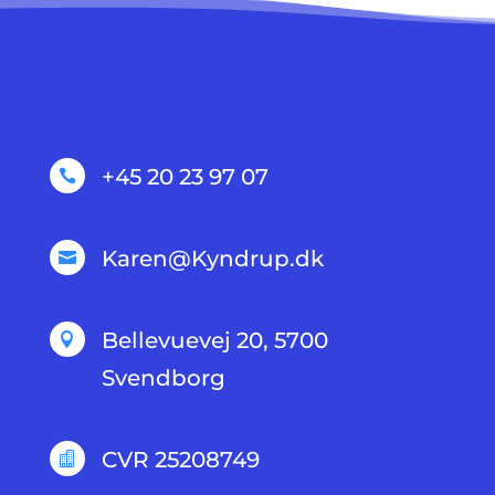
+45 20 23 97 07

Karen@Kyndrup.dk

Bellevuevej 20, 5700

Svendborg
CVR 25208749
